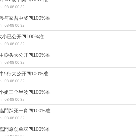
m
08-08 00:32
野兽与家畜中奖◥100%准
m
08-08 00:32
T大小已公开◥100%准
m
08-08 00:32
必中③头大公开◥100%准
m
08-08 00:32
必中5行大公开◥100%准
m
08-08 00:32
白小姐三个半波◥100%准
m
08-08 00:32
福臨門踩死一肖◥100%准
m
08-08 00:32
福臨門原创单双◥100%准