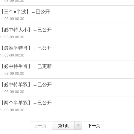
m
08-09 00:30
★→【三个●半波】←已公开
m
08-09 00:30
★→【必中特大小】←已公开
m
08-09 00:30
★→【最准平特肖】←已公开
m
08-09 00:30
★→【必中特生肖】←已更新
m
08-09 00:30
★→【必中特单双】←已公开
m
08-09 00:30
★→【两个半单双】←已公开
m
08-08 00:30
上一页
第1页
下一页