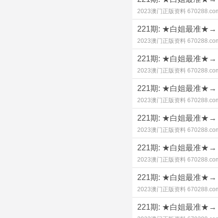
2023澳门正版资料 670288.co
221期: ★白姐最准
2023澳门正版资料 670288.co
221期: ★白姐最准
2023澳门正版资料 670288.co
221期: ★白姐最准
2023澳门正版资料 670288.co
221期: ★白姐最准
2023澳门正版资料 670288.co
221期: ★白姐最准
2023澳门正版资料 670288.co
221期: ★白姐最准
2023澳门正版资料 670288.co
221期: ★白姐最准★