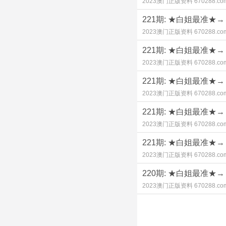
2023澳门正版资料 670288.co
221期: ★白姐最准
2023澳门正版资料 670288.co
221期: ★白姐最准
2023澳门正版资料 670288.co
221期: ★白姐最准
2023澳门正版资料 670288.co
221期: ★白姐最准
2023澳门正版资料 670288.co
221期: ★白姐最准
2023澳门正版资料 670288.co
220期: ★白姐最准
2023澳门正版资料 670288.co