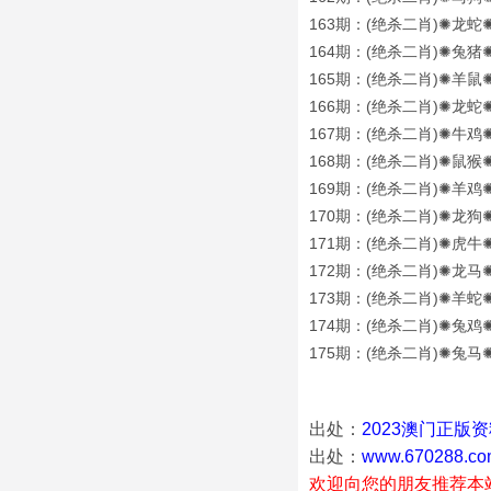
163期：(绝杀二肖)✺龙蛇
164期：(绝杀二肖)✺兔猪
165期：(绝杀二肖)✺羊鼠
166期：(绝杀二肖)✺龙蛇
167期：(绝杀二肖)✺牛鸡
168期：(绝杀二肖)✺鼠猴
169期：(绝杀二肖)✺羊鸡
170期：(绝杀二肖)✺龙狗
171期：(绝杀二肖)✺虎牛
172期：(绝杀二肖)✺龙马
173期：(绝杀二肖)✺羊蛇
174期：(绝杀二肖)✺兔鸡
175期：(绝杀二肖)✺兔马
出处：
2023澳门正版
出处：
www.670288.co
欢迎向您的朋友推荐本