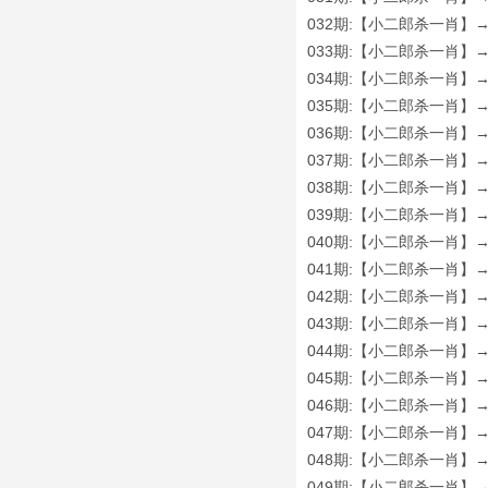
032期:【小二郎杀一肖】
033期:【小二郎杀一肖】
034期:【小二郎杀一肖】
035期:【小二郎杀一肖】
036期:【小二郎杀一肖】
037期:【小二郎杀一肖】
038期:【小二郎杀一肖】
039期:【小二郎杀一肖】
040期:【小二郎杀一肖】
041期:【小二郎杀一肖】
042期:【小二郎杀一肖】
043期:【小二郎杀一肖】
044期:【小二郎杀一肖】
045期:【小二郎杀一肖】
046期:【小二郎杀一肖】
047期:【小二郎杀一肖】
048期:【小二郎杀一肖】
049期:【小二郎杀一肖】