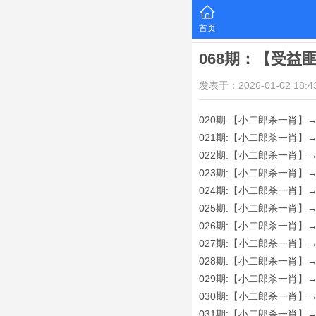
首页
068期：【受益
发表于：2026-01-02 18:43
020期:【小二郎杀一肖】
021期:【小二郎杀一肖】
022期:【小二郎杀一肖】
023期:【小二郎杀一肖】
024期:【小二郎杀一肖】
025期:【小二郎杀一肖】
026期:【小二郎杀一肖】
027期:【小二郎杀一肖】
028期:【小二郎杀一肖】
029期:【小二郎杀一肖】
030期:【小二郎杀一肖】
031期:【小二郎杀一肖】