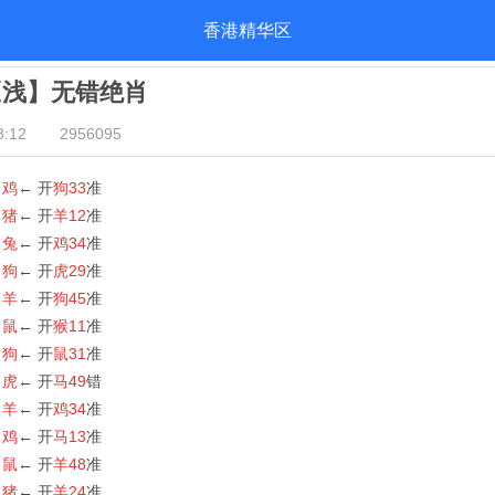
香港精华区
匪浅】无错绝肖
:12
2956095
→
鸡
← 开
狗33
准
→
猪
← 开
羊12
准
→
兔
← 开
鸡34
准
→
狗
← 开
虎29
准
→
羊
← 开
狗45
准
→
鼠
← 开
猴11
准
→
狗
← 开
鼠31
准
→
虎
← 开
马49
错
→
羊
← 开
鸡34
准
→
鸡
← 开
马13
准
→
鼠
← 开
羊48
准
→
猪
← 开
羊24
准