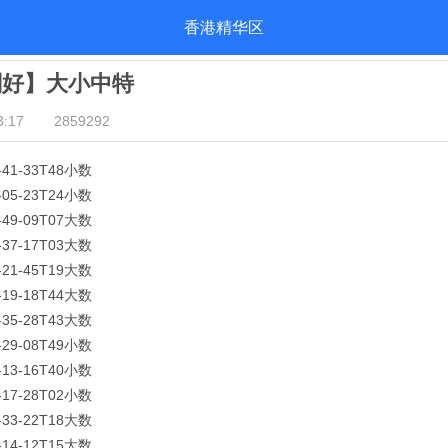
香港精华区
刚好】大小中特
:17
2859292
2-41-33T48小数
1-05-23T24小数
4-49-09T07大数
8-37-17T03大数
1-21-45T19大数
9-19-18T44大数
0-35-28T43大数
4-29-08T49小数
4-13-16T40小数
1-17-28T02小数
6-33-22T18大数
6-14-12T15大数