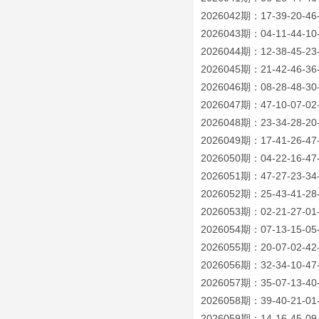
2026042期：17-39-20-4
2026043期：04-11-44-1
2026044期：12-38-45-2
2026045期：21-42-46-3
2026046期：08-28-48-3
2026047期：47-10-07-0
2026048期：23-34-28-2
2026049期：17-41-26-4
2026050期：04-22-16-4
2026051期：47-27-23-3
2026052期：25-43-41-2
2026053期：02-21-27-0
2026054期：07-13-15-0
2026055期：20-07-02-4
2026056期：32-34-10-4
2026057期：35-07-13-4
2026058期：39-40-21-0
2026059期：14-16-45-0