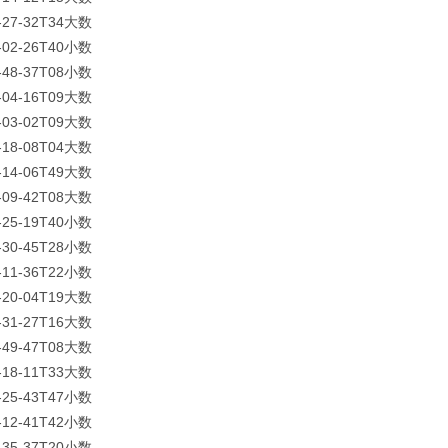
6-27-32T34大数
0-02-26T40小数
3-48-37T08小数
6-04-16T09大数
0-03-02T09大数
2-18-08T04大数
0-14-06T49大数
7-09-42T08大数
7-25-19T40小数
4-30-45T28小数
8-11-36T22小数
1-20-04T19大数
5-31-27T16大数
2-49-47T08大数
7-18-11T33大数
0-25-43T47小数
1-12-41T42小数
9-35-37T20小数