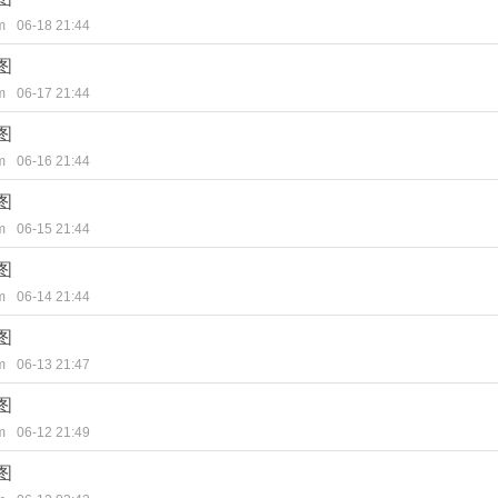
m
06-18 21:44
图
m
06-17 21:44
图
m
06-16 21:44
图
m
06-15 21:44
图
m
06-14 21:44
图
m
06-13 21:47
图
m
06-12 21:49
图