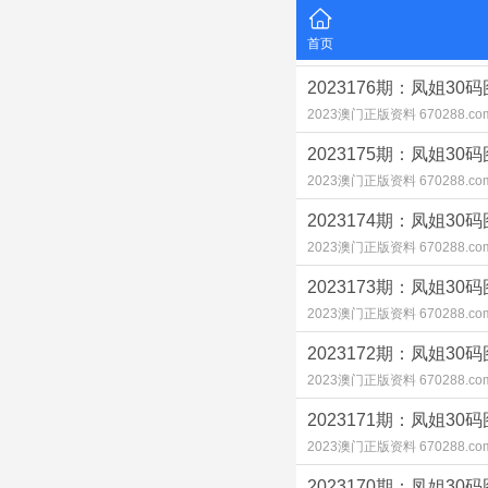
首页
2023176期：凤姐30码
2023澳门正版资料 670288.co
2023175期：凤姐30码
2023澳门正版资料 670288.co
2023174期：凤姐30码
2023澳门正版资料 670288.co
2023173期：凤姐30码
2023澳门正版资料 670288.co
2023172期：凤姐30码
2023澳门正版资料 670288.co
2023171期：凤姐30码
2023澳门正版资料 670288.co
2023170期：凤姐30码