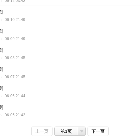
m
06-12 03:42
图
m
06-10 21:49
图
m
06-09 21:49
图
m
06-08 21:45
图
m
06-07 21:45
图
m
06-06 21:44
图
m
06-05 21:43
上一页
第1页
下一页