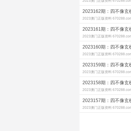
2023澳门正版资料 670288.co
2023162期：四不像玄
2023澳门正版资料 670288.co
2023161期：四不像玄
2023澳门正版资料 670288.co
2023160期：四不像玄
2023澳门正版资料 670288.co
2023159期：四不像玄
2023澳门正版资料 670288.co
2023158期：四不像玄
2023澳门正版资料 670288.co
2023157期：四不像玄
2023澳门正版资料 670288.co