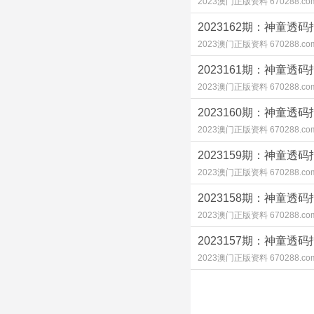
2023澳门正版资料 670288.co
2023162期：神童透码
2023澳门正版资料 670288.co
2023161期：神童透码
2023澳门正版资料 670288.co
2023160期：神童透码
2023澳门正版资料 670288.co
2023159期：神童透码
2023澳门正版资料 670288.co
2023158期：神童透码
2023澳门正版资料 670288.co
2023157期：神童透码
2023澳门正版资料 670288.co