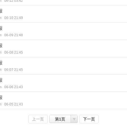
m
06-12 03:42
报
m
06-10 21:49
报
m
06-09 21:48
报
m
06-08 21:45
报
m
06-07 21:45
报
m
06-06 21:43
报
m
06-05 21:43
上一页
第1页
下一页