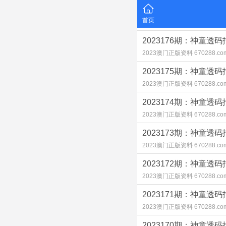
首页
2023176期：神童透码
2023澳门正版资料 670288.co
2023175期：神童透码
2023澳门正版资料 670288.co
2023174期：神童透码
2023澳门正版资料 670288.co
2023173期：神童透码
2023澳门正版资料 670288.co
2023172期：神童透码
2023澳门正版资料 670288.co
2023171期：神童透码
2023澳门正版资料 670288.co
2023170期：神童透码