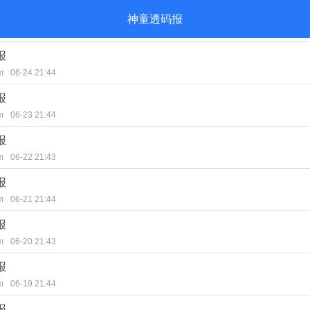
神童透码报
报
m
06-24 21:44
报
m
06-23 21:44
报
m
06-22 21:43
报
m
06-21 21:44
报
m
06-20 21:43
报
m
06-19 21:44
报