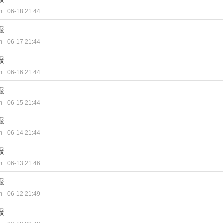
m
06-18 21:44
报
m
06-17 21:44
报
m
06-16 21:44
报
m
06-15 21:44
报
m
06-14 21:44
报
m
06-13 21:46
报
m
06-12 21:49
报